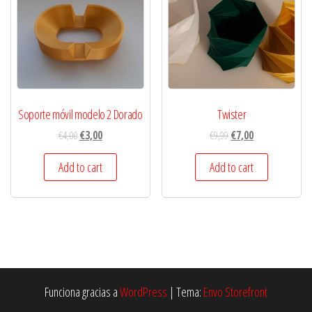
Soporte móvil modelo 2 Dorado
Twister
€
4,00
€
3,00
€
9,99
€
7,00
Add to cart
Add to cart
Funciona gracias a
WordPress
|
Tema:
Envo Storefront