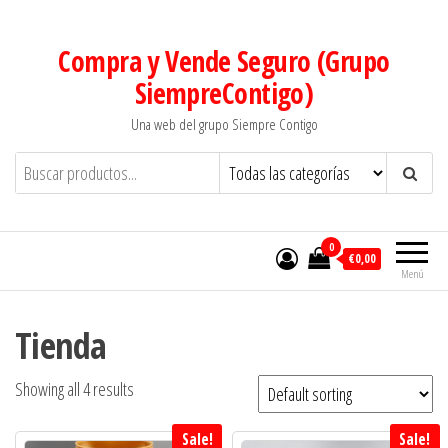
Saltar
al
Compra y Vende Seguro (Grupo
contenido
SiempreContigo)
Una web del grupo Siempre Contigo
0
€0,00
Menú
Tienda
Showing all 4 results
Sale!
Sale!